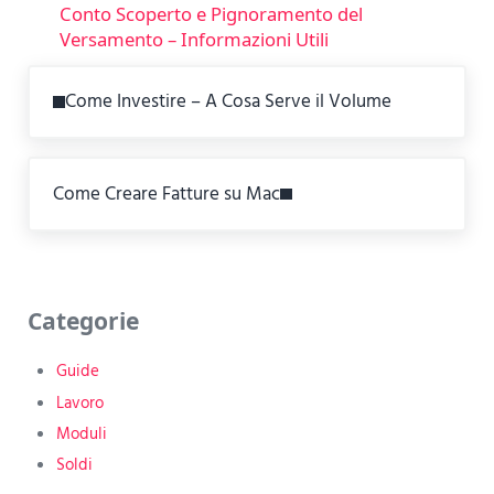
Conto Scoperto e Pignoramento del
Versamento – Informazioni Utili
Previous Post:
Come Investire – A Cosa Serve il Volume
Next Post:
Come Creare Fatture su Mac
Sidebar
Categorie
Guide
Lavoro
Moduli
Soldi