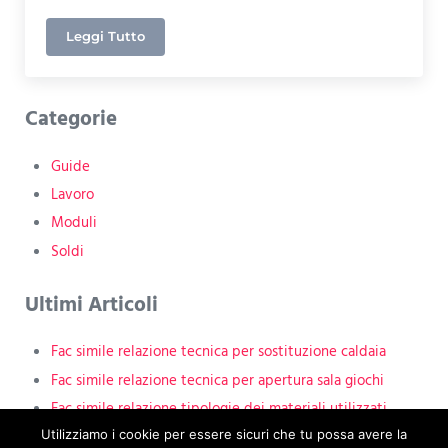
Leggi Tutto
Reclamo Poste Italiane – Come Fare
Sidebar
Categorie
Guide
Lavoro
Moduli
Soldi
Ultimi Articoli
Fac simile relazione tecnica per sostituzione caldaia
Fac simile relazione tecnica per apertura sala giochi
Fac simile relazione tipologie dei materiali utilizzati
impianto gas
Utilizziamo i cookie per essere sicuri che tu possa avere la