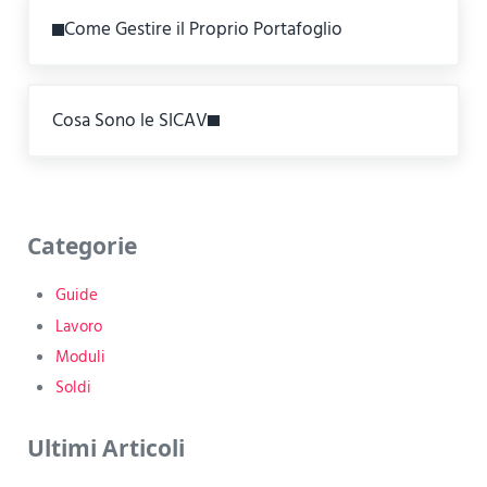
Previous Post:
Come Gestire il Proprio Portafoglio
Next Post:
Cosa Sono le SICAV
Sidebar
Categorie
Guide
Lavoro
Moduli
Soldi
Ultimi Articoli