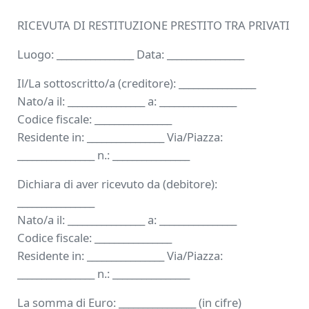
RICEVUTA DI RESTITUZIONE PRESTITO TRA PRIVATI
Luogo: ________________ Data: ________________
Il/La sottoscritto/a (creditore): ________________
Nato/a il: ________________ a: ________________
Codice fiscale: ________________
Residente in: ________________ Via/Piazza:
________________ n.: ________________
Dichiara di aver ricevuto da (debitore):
________________
Nato/a il: ________________ a: ________________
Codice fiscale: ________________
Residente in: ________________ Via/Piazza:
________________ n.: ________________
La somma di Euro: ________________ (in cifre)