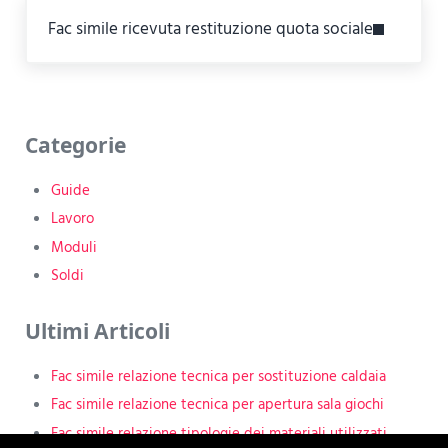
Next Post:
Fac simile ricevuta restituzione quota sociale​
Sidebar
Categorie
Guide
Lavoro
Moduli
Soldi
Ultimi Articoli
Fac simile relazione tecnica per sostituzione caldaia
Fac simile relazione tecnica per apertura sala giochi
Fac simile relazione tipologie dei materiali utilizzati