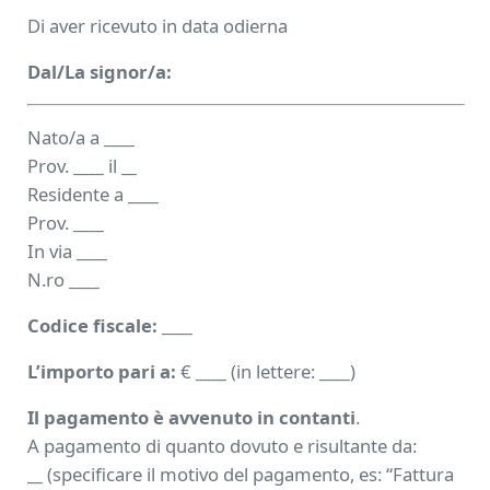
Di aver ricevuto in data odierna
Dal/La signor/a:
Nato/a a
____
Prov.
____
il
__
Residente a
____
Prov.
____
In via
____
N.ro
____
Codice fiscale:
____
L’importo pari a:
€
____
(in lettere:
____
)
Il pagamento è avvenuto in contanti
.
A pagamento di quanto dovuto e risultante da:
__
(specificare il motivo del pagamento, es: “Fattura