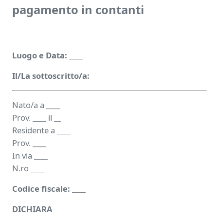
pagamento in contanti
Luogo e Data:
____
Il/La sottoscritto/a:
Nato/a a
____
Prov.
____
il
__
Residente a
____
Prov.
____
In via
____
N.ro
____
Codice fiscale:
____
DICHIARA